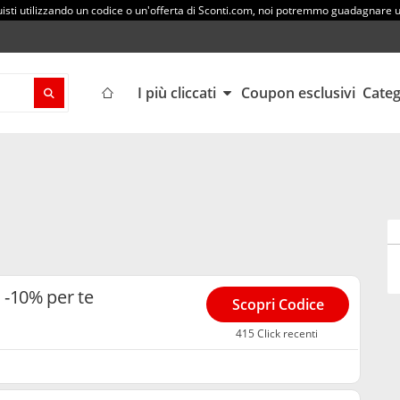
sti utilizzando un codice o un'offerta di Sconti.com, noi potremmo guadagnare
I più cliccati
Coupon esclusivi
Cate
 -10% per te
Scopri Codice
415 Click recenti