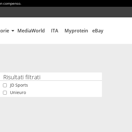
 un compenso.
gorie
MediaWorld
ITA
Myprotein
eBay
Risultati filtrati
JD Sports
Unieuro