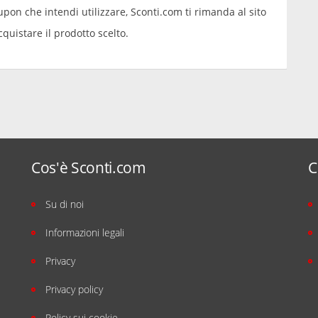
upon che intendi utilizzare, Sconti.com ti rimanda al sito
cquistare il prodotto scelto.
Cos'è Sconti.com
C
Su di noi
Informazioni legali
Privacy
Privacy policy
Policy sui cookie