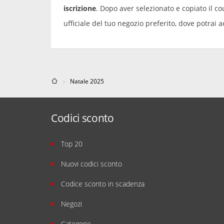
iscrizione
. Dopo aver selezionato e copiato il co
ufficiale del tuo negozio preferito, dove potrai a
Natale 2025
Codici sconto
Top 20
Nuovi codici sconto
Codice sconto in scadenza
Negozi
Categorie