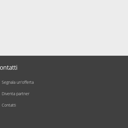
ontatti
Segnala un'offerta
Diventa partner
Contatti