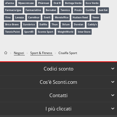
eFarma
Mysecretcase
Phàrmasi
Oral B
Bottega Verde
Ecco Verde
Farmacia Igea
FarmaciaUno
Bernabei
Tannico
Prozis
Cortilia
Just Eat
Vino
Lavazza
Carrefour
Everli
Mondoffice
Hudson Reed
Vevor
Brico Bravo
Eurobrico
Dalfilo
Thun
Sklum
Dorelan
Caddy's
Tennis Point
Sport85
Sconto Sport
WeightWorld
Inter Store
Negozi
Sport & Fitness
Cisalfa Sport
Codici sconto
Cos'è Sconti.com
Contatti
I più cliccati