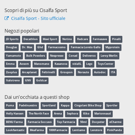
Scopri di più su Cisalfa Sport
Cisalfa Sport - Sito ufficiale
Negozi popolari
JD Sports
Decathlon
Maxi Sport
Notino
Redcare
Farmasave
Pinalli
Douglas
Dr. Max
Ghd
Farmacosmo
Farmacia Loreto Gallo
Myprotein
Yamamoto
Bulk Powders
Nespresso
Conad
Deliveroo
Leroy Merlin
Emma
Aosom
Manomano
Kasanova
vidaXL
Lego
Toys Center
Zooplus
Arcaplanet
Feltrinelli
Groupon
Norauto
Autodoc
ITA
Italotreno
GNV
Goldcar
Dai un'occhiata a questi shop
Puma
Padelnuestro
Sportland
Kappa
Cingolani Bike Shop
Sportler
Helly Hansen
The North Face
Arena
Sephora
Kiko
Marionnaud
BENU Farma
Farmacia Soccavo
Top Farmacia
50ml
Docpeter
eCharme
Lookfantastic
MeaFarma
1000Farmacie
Lentiamo
Lenstore
PinkPanda