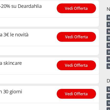
 -20% su Deardahlia
Vedi Offerta
N
R
F
M
 3€ le novità
Vedi Offerta
D
K
Z
A
a skincare
Vedi Offerta
l
D
E
n 30 giorni
Vedi Offerta
V
U
L