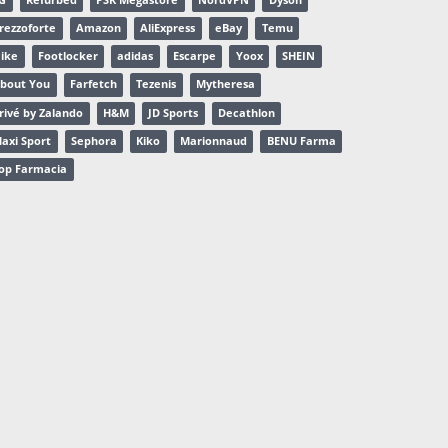
rezzoforte
Amazon
AliExpress
eBay
Temu
ike
Footlocker
adidas
Escarpe
Yoox
SHEIN
bout You
Farfetch
Tezenis
Mytheresa
rivé by Zalando
H&M
JD Sports
Decathlon
axi Sport
Sephora
Kiko
Marionnaud
BENU Farma
op Farmacia