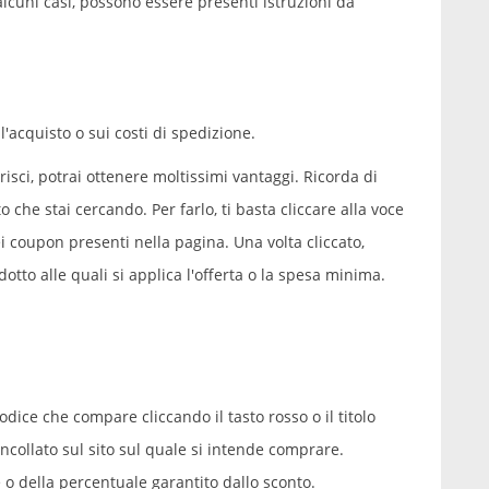
 alcuni casi, possono essere presenti istruzioni da
'acquisto o sui costi di spedizione.
sci, potrai ottenere moltissimi vantaggi. Ricorda di
o che stai cercando. Per farlo, ti basta cliccare alla voce
i coupon presenti nella pagina. Una volta cliccato,
dotto alle quali si applica l'offerta o la spesa minima.
codice che compare cliccando il tasto rosso o il titolo
 incollato sul sito sul quale si intende comprare.
re o della percentuale garantito dallo sconto.