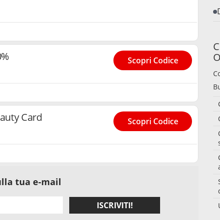
C
0%
O
Scopri Codice
C
B
auty Card
Scopri Codice
lla tua e-mail
ISCRIVITI!