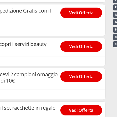
P
dizione Gratis con il
Vedi Offerta
N
A
P
M
pri i servizi beauty
T
Vedi Offerta
cevi 2 campioni omaggio
Vedi Offerta
di 10€
l set racchette in regalo
Vedi Offerta