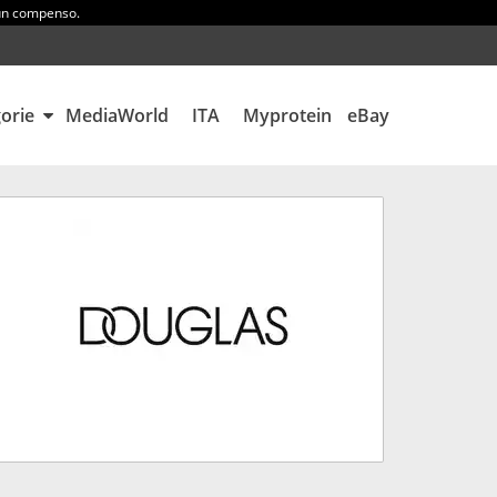
 un compenso.
gorie
MediaWorld
ITA
Myprotein
eBay