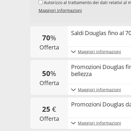
Autorizzo al trattamento dei dati relativi al mio indirizzo e-mail da parte di Samwise Media
GmbH, Starstraße 2, D - 22305 Amburg, Germania,
Maggiori informazioni
newsletter sui temi "Codici Sconto" e "Offerte". 
newsletter, la mia interazione con i singoli co
e cookie utilizzati per misurare i risultati. Po
e annullare l’iscrizione alla newsletter. Per ma
Saldi Douglas fino al 
70
%
nostra
privacy policy
.
offerta
Maggiori informazioni
Promozioni Douglas fin
50
%
bellezza
offerta
Maggiori informazioni
Promozioni Douglas da 
25
€
offerta
Maggiori informazioni