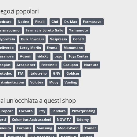
egozi popolari
edcare
Notino
Pinalli
Ghd
Dr. Max
Farmasave
armacosmo
Farmacia Loreto Gallo
Yamamoto
yprotein
Bulk Powders
Nespresso
Conad
eliveroo
Leroy Merlin
Emma
Manomano
asanova
Aosom
vidaXL
Lego
Toys Center
ooplus
Arcaplanet
Feltrinelli
Groupon
Norauto
utodoc
ITA
Italotreno
GNV
Goldcar
astminute.com
Volotea
Moby
Vueling
ai un'occhiata a questi shop
uropcar
Locauto
Etsy
Pandora
Pixartprinting
erti
Columbus Assicurazioni
NOW TV
Udemy
nieuro
Euronics
Samsung
MediaWorld
Comet
G
Refurbed
PSK Megastore
NordVPN
Dyson