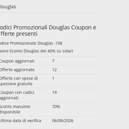
Douglas
odici Promozionali Douglas Coupon e
fferte presenti
odice Promozionale Douglas -10€
uono Sconto Douglas del 40% su solari
Coupon aggiornati
7
Offerte aggiornate
12
Offerte con spese di
1
spezione gratuite
Coupon con codici
19
aggiornati
Sconto massimo
70%
disponibile
Ultima data di verifica
06/08/2026