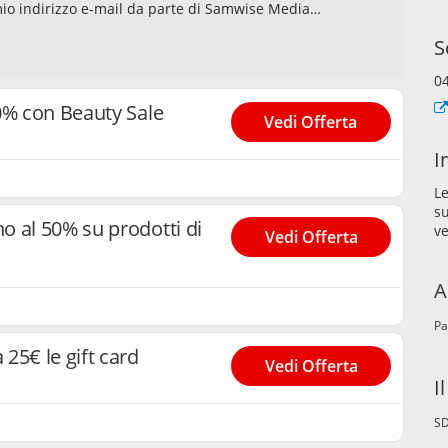
 e del suo elaboratore di dati, per l'invio della
S
Accetto che, nell’ambito dell’invio della
ntenuti della newsletter venga elaborata da tracker
0
sso revocare il mio consenso in qualsiasi momento
ggiori informazioni è possibile consultare la
70% con Beauty Sale
Vedi Offerta
I
Le
su
o al 50% su prodotti di
ve
Vedi Offerta
A
Pa
25€ le gift card
Vedi Offerta
I
S