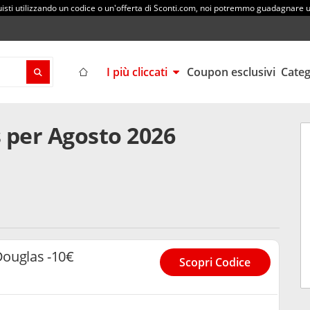
sti utilizzando un codice o un'offerta di Sconti.com, noi potremmo guadagnare
I più cliccati
Coupon esclusivi
Cate
 per Agosto 2026
ouglas -10€
Scopri Codice