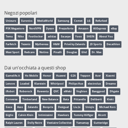
Negozi popolari
Unieuro
Euronics
MediaWorld
Samsung
Comet
LG
Refurbed
PSK Megastore
NordVPN
Dyson
Prezzoforte
Amazon
AliExpress
eBay
Temu
Nike
Footlocker
adidas
Escarpe
Yoox
SHEIN
About You
Farfetch
Tezenis
Mytheresa
H&M
Privé by Zalando
JD Sports
Decathlon
Maxi Sport
Redcare
Notino
Pinalli
Douglas
Ghd
Dr. Max
Dai un'occhiata a questi shop
Gamelife.it
Ho Mobile
Honor
Huawei
G2A
Yeppon
Acer
Xiaomi
Lenovo
Loaded
Klarstein
Whirlpool
Philips Hue
electrolux
Dreame
iRobot
Roborock
Rowenta
QVC
eWeki
Voghion
Banggood
Dhgate
Converse
Timberland
New Balance
Bata
Pittarello
Deliberti
Klekt
Geox
Asos
Zalando
Bonprix
Desigual
Liu Jo
Uniqlo
Michael Kors
Giglio
Calvin Klein
Intimissimi
Hawkers
Tommy Hilfiger
Alcott
Ralph Lauren
Dolly Noire
Vestiaire Collective
Yamamay
Gutteridge