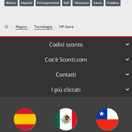
Modivo
Imperial
PcComponentes
Dell
Teknozone
Canon
Freeshop
Negozi
Tecnologia
HP Store
Codici sconto
Cos'è Sconti.com
Contatti
I più cliccati