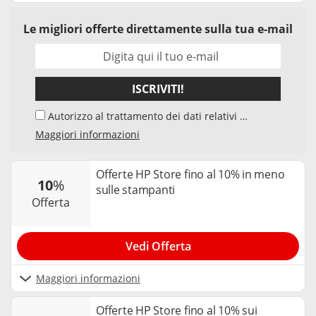
Le migliori offerte direttamente sulla tua e-mail
ISCRIVITI!
Autorizzo al trattamento dei dati relativi al
mio indirizzo e-mail da parte di Samwise
Maggiori informazioni
Media GmbH, Starstraße 2, D - 22305
Amburg, Germania, e del suo elaboratore di
dati, per l'invio della newsletter sui temi
Offerte HP Store fino al 10% in meno
10
%
"Codici Sconto" e "Offerte". Accetto che,
sulle stampanti
nell’ambito dell’invio della newsletter, la mia
offerta
interazione con i singoli contenuti della
newsletter venga elaborata da tracker e
cookie utilizzati per misurare i risultati. Posso
Vedi Offerta
revocare il mio consenso in qualsiasi
momento e annullare l’iscrizione alla
newsletter. Per maggiori informazioni è
Maggiori informazioni
possibile consultare la nostra
privacy policy
.
Offerte HP Store fino al 10% sui