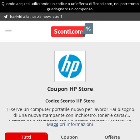
Quando acquisti utilizzando un codice o un'offerta di Sconti.com, noi potremmo
guadagnare un compenso.
Iscriviti alla nostra newsletter!
Coupon HP Store
Codice Sconto HP Store
Ti serve un computer portatile nuovo per lavoro? Hai bisogno
di una nuova stampante con inchiostro, toner e carta?
Compra pc e stampanti con un nostro coupon HP Store. Lo
Maggiori informazioni
shop online HP Store contiene tutti gli articoli della casa
madre suddivisi nelle sei sezioni: Notebook & Tablet, Dekstop,
Tutti
Coupon
Offerte
Stampanti, Monitor, Inchiostri, Toner e Carta e Accessori. In