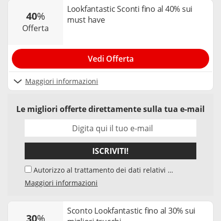
Lookfantastic Sconti fino al 40% sui
40
%
must have
offerta
Vedi Offerta
Maggiori informazioni
Le migliori offerte direttamente sulla tua e-mail
ISCRIVITI!
Autorizzo al trattamento dei dati relativi al
mio indirizzo e-mail da parte di Samwise
Maggiori informazioni
Media GmbH, Starstraße 2, D - 22305
Amburg, Germania, e del suo elaboratore di
dati, per l'invio della newsletter sui temi
Sconto Lookfantastic fino al 30% sui
30
%
"Codici Sconto" e "Offerte". Accetto che,