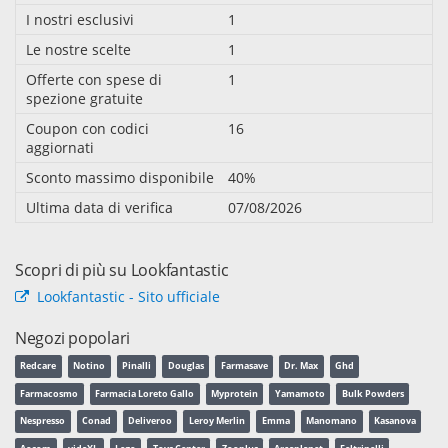
I nostri esclusivi
1
Le nostre scelte
1
Offerte con spese di
1
spezione gratuite
Coupon con codici
16
aggiornati
Sconto massimo disponibile
40%
Ultima data di verifica
07/08/2026
Scopri di più su Lookfantastic
Lookfantastic - Sito ufficiale
Negozi popolari
Redcare
Notino
Pinalli
Douglas
Farmasave
Dr. Max
Ghd
Farmacosmo
Farmacia Loreto Gallo
Myprotein
Yamamoto
Bulk Powders
Nespresso
Conad
Deliveroo
Leroy Merlin
Emma
Manomano
Kasanova