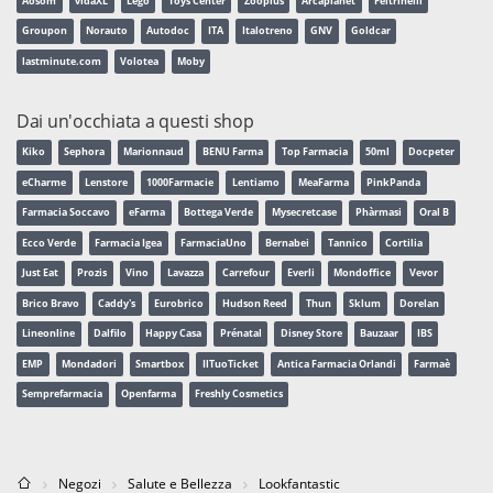
Aosom
vidaXL
Lego
Toys Center
Zooplus
Arcaplanet
Feltrinelli
Groupon
Norauto
Autodoc
ITA
Italotreno
GNV
Goldcar
lastminute.com
Volotea
Moby
Dai un'occhiata a questi shop
Kiko
Sephora
Marionnaud
BENU Farma
Top Farmacia
50ml
Docpeter
eCharme
Lenstore
1000Farmacie
Lentiamo
MeaFarma
PinkPanda
Farmacia Soccavo
eFarma
Bottega Verde
Mysecretcase
Phàrmasi
Oral B
Ecco Verde
Farmacia Igea
FarmaciaUno
Bernabei
Tannico
Cortilia
Just Eat
Prozis
Vino
Lavazza
Carrefour
Everli
Mondoffice
Vevor
Brico Bravo
Caddy's
Eurobrico
Hudson Reed
Thun
Sklum
Dorelan
Lineonline
Dalfilo
Happy Casa
Prénatal
Disney Store
Bauzaar
IBS
EMP
Mondadori
Smartbox
IlTuoTicket
Antica Farmacia Orlandi
Farmaè
Semprefarmacia
Openfarma
Freshly Cosmetics
Negozi
Salute e Bellezza
Lookfantastic