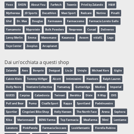
Yoox
SHEIN
About You
Farfetch
Tezenis
Privé by Zalando
H&M
Mytheresa
JD Sports
Decathlon
Maxi Sport
Redcare
Notino
Pinalli
Ghd
Dr. Max
Douglas
Farmasave
Farmacosmo
Farmacia Loreto Gallo
Yamamoto
Myprotein
Bulk Powders
Nespresso
Conad
Deliveroo
Leroy Merlin
Emma
Manomano
Kasanova
Aosom
vidaXL
Lego
Toys Center
Zooplus
Arcaplanet
Dai un'occhiata a questi shop
Zalando
Asos
Bonprix
Desigual
Liu Jo
Uniqlo
Michael Kors
Giglio
Calvin Klein
Tommy Hilfiger
Alcott
Intimissimi
Hawkers
Ralph Lauren
Dolly Noire
Vestiaire Collective
Yamamay
Gutteridge
Modivo
Imperial
GUESS
Carpisa
Calzedonia
Twinset
Bershka
Dixie
K-Way
OVS
Pull and Bear
Puma
Cisalfa Sport
Kappa
Sportland
Padelnuestro
Sportler
Cingolani Bike Shop
Helly Hansen
The North Face
Arena
Sephora
Kiko
Marionnaud
BENU Farma
Top Farmacia
MeaFarma
50ml
Lentiamo
Lenstore
PinkPanda
Farmacia Soccavo
Lookfantastic
Fiorella Rubino