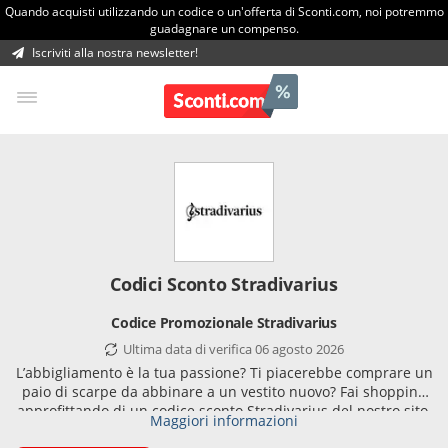
Quando acquisti utilizzando un codice o un'offerta di Sconti.com, noi potremmo
guadagnare un compenso.
Iscriviti alla nostra newsletter!
Codici Sconto Stradivarius
Codice Promozionale Stradivarius
Ultima data di verifica 06 agosto 2026
L’abbigliamento è la tua passione? Ti piacerebbe comprare un
paio di scarpe da abbinare a un vestito nuovo? Fai shopping
approfittando di un codice sconto Stradivarius del nostro sito.
Maggiori informazioni
Stradivarius propone abbigliamento, calzature e accessori per