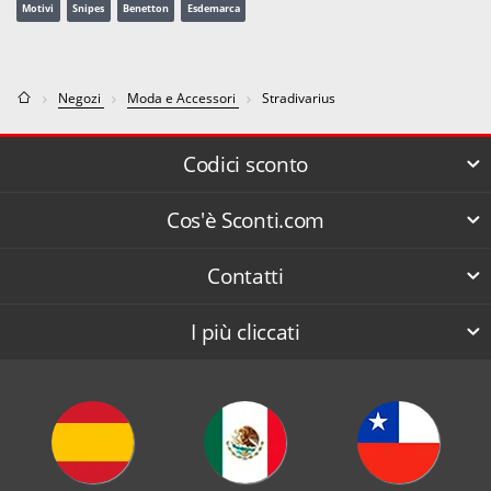
Motivi
Snipes
Benetton
Esdemarca
Negozi
Moda e Accessori
Stradivarius
Codici sconto
Cos'è Sconti.com
Contatti
I più cliccati