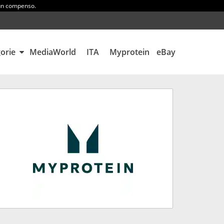
 un compenso.
gorie
MediaWorld
ITA
Myprotein
eBay