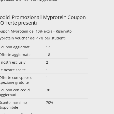
odici Promozionali Myprotein Coupon
 Offerte presenti
oupon Myprotein del 10% extra - Riservato
yprotein Voucher del 47% per studenti
Coupon aggiornati
12
Offerte aggiornate
18
I nostri esclusivi
2
Le nostre scelte
1
Offerte con spese di
1
spezione gratuite
Coupon con codici
30
aggiornati
Sconto massimo
70%
disponibile