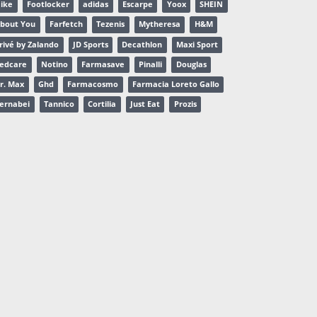
ike
Footlocker
adidas
Escarpe
Yoox
SHEIN
bout You
Farfetch
Tezenis
Mytheresa
H&M
rivé by Zalando
JD Sports
Decathlon
Maxi Sport
edcare
Notino
Farmasave
Pinalli
Douglas
r. Max
Ghd
Farmacosmo
Farmacia Loreto Gallo
ernabei
Tannico
Cortilia
Just Eat
Prozis