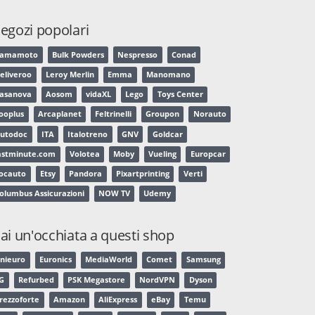
egozi popolari
Yamamoto
Bulk Powders
Nespresso
Conad
eliveroo
Leroy Merlin
Emma
Manomano
asanova
Aosom
vidaXL
Lego
Toys Center
ooplus
Arcaplanet
Feltrinelli
Groupon
Norauto
utodoc
ITA
Italotreno
GNV
Goldcar
astminute.com
Volotea
Moby
Vueling
Europcar
ocauto
Etsy
Pandora
Pixartprinting
Verti
olumbus Assicurazioni
NOW TV
Udemy
ai un'occhiata a questi shop
nieuro
Euronics
MediaWorld
Comet
Samsung
G
Refurbed
PSK Megastore
NordVPN
Dyson
rezzoforte
Amazon
AliExpress
eBay
Temu