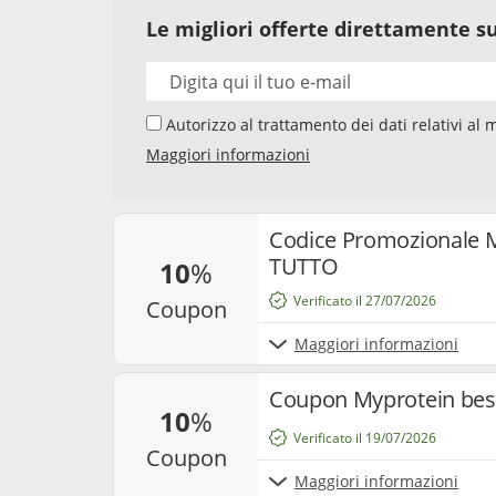
Le migliori offerte direttamente su
Autorizzo al trattamento dei dati relativi al mio indirizzo e-mail da parte di Samwise Media
GmbH, Starstraße 2, D - 22305 Amburg, Germania,
Maggiori informazioni
newsletter sui temi "Codici Sconto" e "Offerte". 
newsletter, la mia interazione con i singoli co
e cookie utilizzati per misurare i risultati. Po
e annullare l’iscrizione alla newsletter. Per ma
Codice Promozionale M
nostra
privacy policy
.
TUTTO
10
%
Verificato il 27/07/2026
coupon
Maggiori informazioni
Coupon Myprotein best
10
%
Verificato il 19/07/2026
coupon
Maggiori informazioni