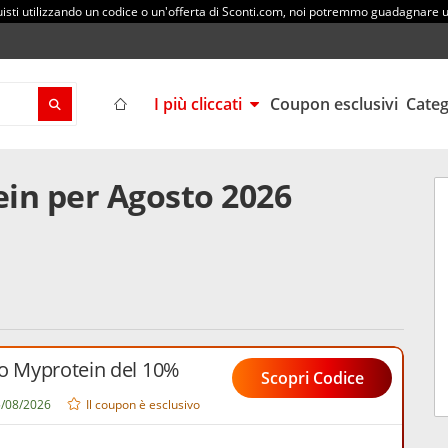
sti utilizzando un codice o un'offerta di Sconti.com, noi potremmo guadagnare
I più cliccati
Coupon esclusivi
Cate
in per Agosto 2026
to Myprotein del 10%
Scopri Codice
05/08/2026
Il coupon è esclusivo