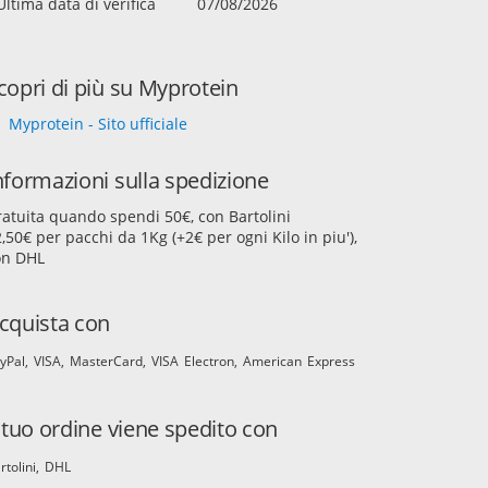
Ultima data di verifica
07/08/2026
copri di più su Myprotein
Myprotein - Sito ufficiale
nformazioni sulla spedizione
atuita quando spendi 50€, con Bartolini
,50€ per pacchi da 1Kg (+2€ per ogni Kilo in piu'),
on DHL
cquista con
yPal
VISA
MasterCard
VISA Electron
American Express
l tuo ordine viene spedito con
rtolini
DHL