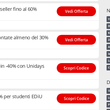
eller fino al 60%
N
Vedi Offerta
D
K
ontate almeno del 30%
Vedi Offerta
Z
A
l
L
in -40% con Unidays
Scopri Codice
C
D
U
 per studenti EDiU
Scopri Codice
L
P