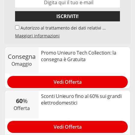
ISCRIVITI!
Autorizzo al trattamento dei dati relativi al
mio indirizzo e-mail da parte di Samwise
Maggiori informazioni
Media GmbH, Starstraße 2, D - 22305
Amburg, Germania, e del suo elaboratore di
dati, per l'invio della newsletter sui temi
Promo Unieuro Tech Collection: la
consegna
"Codici Sconto" e "Offerte". Accetto che,
consegna è Gratuita
nell’ambito dell’invio della newsletter, la mia
omaggio
interazione con i singoli contenuti della
newsletter venga elaborata da tracker e
cookie utilizzati per misurare i risultati. Posso
Vedi Offerta
revocare il mio consenso in qualsiasi
momento e annullare l’iscrizione alla
Sconti Unieuro fino al 60% sui grandi
newsletter. Per maggiori informazioni è
60
%
possibile consultare la nostra
privacy policy
.
elettrodomestici
offerta
Vedi Offerta