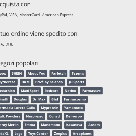
cquista con
yPal
VISA
MasterCard
American Express
l tuo ordine viene spedito con
DA
DHL
egozi popolari
oox
SHEIN
About You
Farfetch
Tezenis
ytheresa
H&M
Privé by Zalando
JD Sports
ecathlon
Maxi Sport
Redcare
Notino
Farmasave
inalli
Douglas
Dr. Max
Ghd
Farmacosmo
armacia Loreto Gallo
Myprotein
Yamamoto
ulk Powders
Nespresso
Conad
Deliveroo
eroy Merlin
Emma
Manomano
Kasanova
Aosom
idaXL
Lego
Toys Center
Zooplus
Arcaplanet