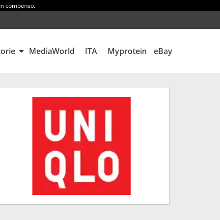
 un compenso.
gorie
MediaWorld
ITA
Myprotein
eBay