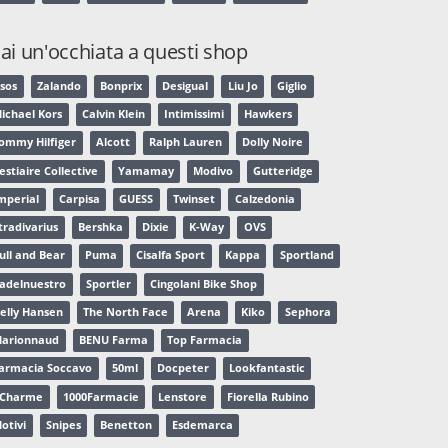
ai un'occhiata a questi shop
sos
Zalando
Bonprix
Desigual
Liu Jo
Giglio
ichael Kors
Calvin Klein
Intimissimi
Hawkers
ommy Hilfiger
Alcott
Ralph Lauren
Dolly Noire
estiaire Collective
Yamamay
Modivo
Gutteridge
mperial
Carpisa
GUESS
Twinset
Calzedonia
tradivarius
Bershka
Dixie
K-Way
OVS
ull and Bear
Puma
Cisalfa Sport
Kappa
Sportland
adelnuestro
Sportler
Cingolani Bike Shop
elly Hansen
The North Face
Arena
Kiko
Sephora
arionnaud
BENU Farma
Top Farmacia
armacia Soccavo
50ml
Docpeter
Lookfantastic
Charme
1000Farmacie
Lenstore
Fiorella Rubino
otivi
Snipes
Benetton
Esdemarca