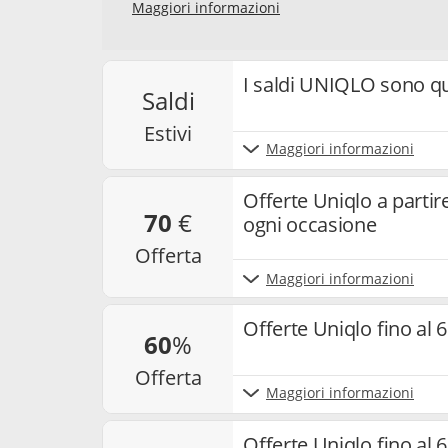
GmbH, Starstraße 2, D - 22305 Amburg, Germania,
Maggiori informazioni
newsletter sui temi "Codici Sconto" e "Offerte". 
newsletter, la mia interazione con i singoli co
e cookie utilizzati per misurare i risultati. Po
e annullare l’iscrizione alla newsletter. Per ma
I saldi UNIQLO sono q
saldi
nostra
privacy policy
.
estivi
Maggiori informazioni
Offerte Uniqlo a partir
70
€
ogni occasione
offerta
Maggiori informazioni
Offerte Uniqlo fino al 6
60
%
offerta
Maggiori informazioni
Offerte Uniqlo fino al 6