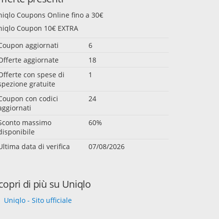
niqlo Coupons Online fino a 30€
niqlo Coupon 10€ EXTRA
Coupon aggiornati
6
Offerte aggiornate
18
Offerte con spese di
1
spezione gratuite
Coupon con codici
24
aggiornati
Sconto massimo
60%
disponibile
Ultima data di verifica
07/08/2026
copri di più su Uniqlo
Uniqlo - Sito ufficiale