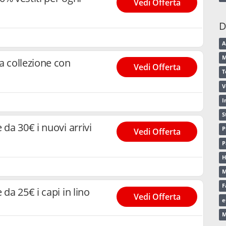
Vedi Offerta
D
A
M
a collezione con
Vedi Offerta
T
V
I
S
 da 30€ i nuovi arrivi
P
Vedi Offerta
P
H
M
F
 da 25€ i capi in lino
Vedi Offerta
e
M