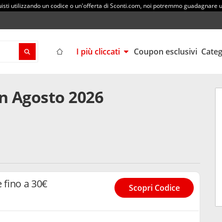
sti utilizzando un codice o un'offerta di Sconti.com, noi potremmo guadagnare
I più cliccati
Coupon esclusivi
Cate
in Agosto 2026
 fino a 30€
Scopri Codice