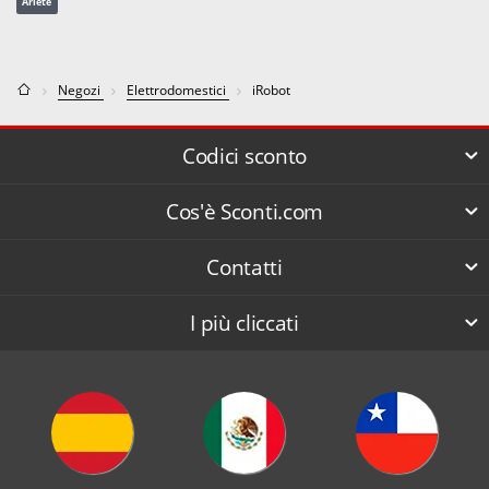
Ariete
Negozi
Elettrodomestici
iRobot
Codici sconto
Cos'è Sconti.com
Contatti
I più cliccati