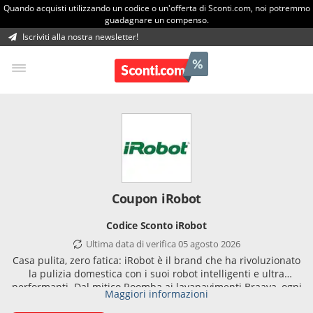
Quando acquisti utilizzando un codice o un'offerta di Sconti.com, noi potremmo
guadagnare un compenso.
Iscriviti alla nostra newsletter!
Coupon iRobot
Codice Sconto iRobot
Ultima data di verifica 05 agosto 2026
Casa pulita, zero fatica: iRobot è il brand che ha rivoluzionato
la pulizia domestica con i suoi robot intelligenti e ultra
performanti. Dal mitico Roomba ai lavapavimenti Braava, ogni
Maggiori informazioni
dispositivo è progettato per semplificarti la vita, giorno dopo