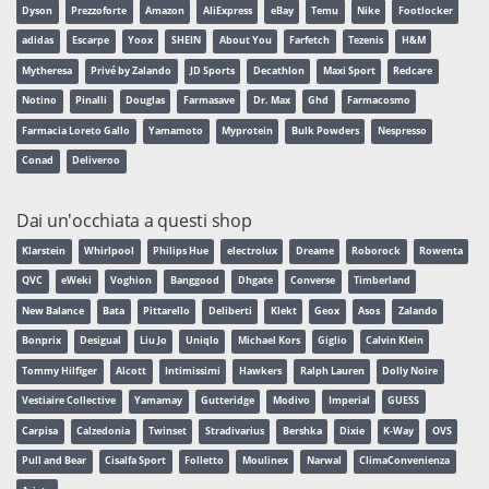
Dyson
Prezzoforte
Amazon
AliExpress
eBay
Temu
Nike
Footlocker
adidas
Escarpe
Yoox
SHEIN
About You
Farfetch
Tezenis
H&M
Mytheresa
Privé by Zalando
JD Sports
Decathlon
Maxi Sport
Redcare
Notino
Pinalli
Douglas
Farmasave
Dr. Max
Ghd
Farmacosmo
Farmacia Loreto Gallo
Yamamoto
Myprotein
Bulk Powders
Nespresso
Conad
Deliveroo
Dai un'occhiata a questi shop
Klarstein
Whirlpool
Philips Hue
electrolux
Dreame
Roborock
Rowenta
QVC
eWeki
Voghion
Banggood
Dhgate
Converse
Timberland
New Balance
Bata
Pittarello
Deliberti
Klekt
Geox
Asos
Zalando
Bonprix
Desigual
Liu Jo
Uniqlo
Michael Kors
Giglio
Calvin Klein
Tommy Hilfiger
Alcott
Intimissimi
Hawkers
Ralph Lauren
Dolly Noire
Vestiaire Collective
Yamamay
Gutteridge
Modivo
Imperial
GUESS
Carpisa
Calzedonia
Twinset
Stradivarius
Bershka
Dixie
K-Way
OVS
Pull and Bear
Cisalfa Sport
Folletto
Moulinex
Narwal
ClimaConvenienza