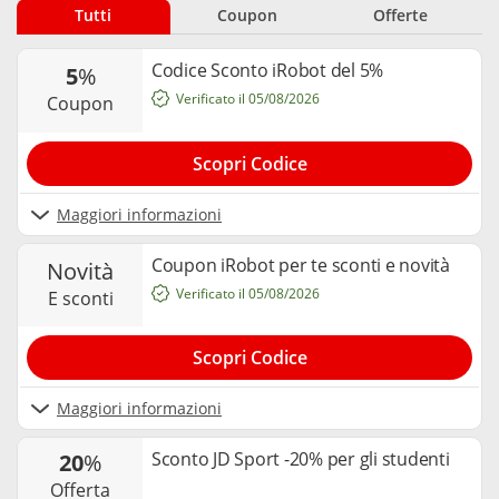
giorno. Vuoi spendere meno? Su Sconti.com trovi il codice
Tutti
Coupon
Offerte
sconto iRobot giusto per te! Attiva subito un coupon iRobot,
risparmia sul tuo nuovo Roomba e lascia che sia la tecnologia
a fare il lavoro sporco.
Codice Sconto iRobot del 5%
5
%
Verificato il 05/08/2026
coupon
Scopri Codice
Maggiori informazioni
Coupon iRobot per te sconti e novità
novità
Verificato il 05/08/2026
e sconti
Scopri Codice
Maggiori informazioni
Sconto JD Sport -20% per gli studenti
20
%
offerta