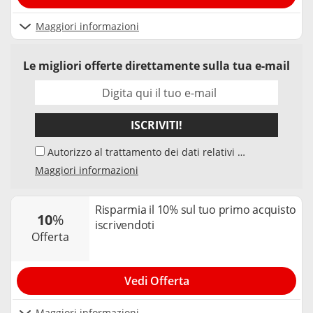
Maggiori informazioni
Le migliori offerte direttamente sulla tua e-mail
ISCRIVITI!
Autorizzo al trattamento dei dati relativi al
mio indirizzo e-mail da parte di Samwise
Maggiori informazioni
Media GmbH, Starstraße 2, D - 22305
Amburg, Germania, e del suo elaboratore di
dati, per l'invio della newsletter sui temi
Risparmia il 10% sul tuo primo acquisto
10
%
"Codici Sconto" e "Offerte". Accetto che,
iscrivendoti
nell’ambito dell’invio della newsletter, la mia
offerta
interazione con i singoli contenuti della
newsletter venga elaborata da tracker e
cookie utilizzati per misurare i risultati. Posso
Vedi Offerta
revocare il mio consenso in qualsiasi
momento e annullare l’iscrizione alla
newsletter. Per maggiori informazioni è
Maggiori informazioni