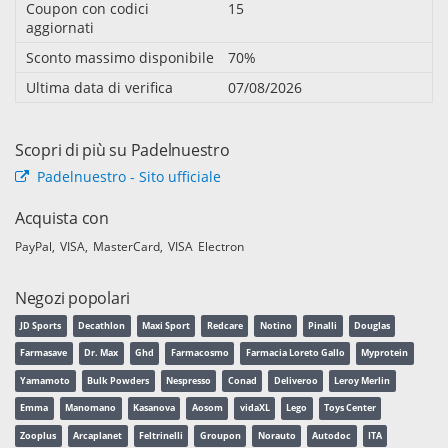
Coupon con codici
15
aggiornati
Sconto massimo disponibile
70%
Ultima data di verifica
07/08/2026
Scopri di più su Padelnuestro
Padelnuestro - Sito ufficiale
Acquista con
PayPal
VISA
MasterCard
VISA Electron
Negozi popolari
JD Sports
Decathlon
Maxi Sport
Redcare
Notino
Pinalli
Douglas
Farmasave
Dr. Max
Ghd
Farmacosmo
Farmacia Loreto Gallo
Myprotein
Yamamoto
Bulk Powders
Nespresso
Conad
Deliveroo
Leroy Merlin
Emma
Manomano
Kasanova
Aosom
vidaXL
Lego
Toys Center
Zooplus
Arcaplanet
Feltrinelli
Groupon
Norauto
Autodoc
ITA