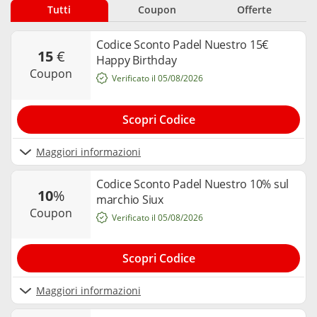
un coupon è semplice, ti basterà cliccare e copiare il codice
Tutti
Coupon
Offerte
alfanumerico da inserire poi nel sito di Padelnuestro. Cosa
stai aspettando, inizia a risparmiare.
Codice Sconto Padel Nuestro 15€
15
€
Happy Birthday
coupon
Verificato il 05/08/2026
Scopri Codice
Maggiori informazioni
Codice Sconto Padel Nuestro 10% sul
10
%
marchio Siux
coupon
Verificato il 05/08/2026
Scopri Codice
Maggiori informazioni