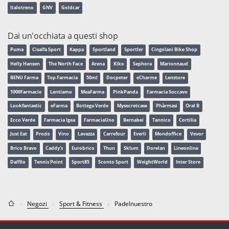
Italotreno
GNV
Goldcar
Dai un'occhiata a questi shop
Puma
Cisalfa Sport
Kappa
Sportland
Sportler
Cingolani Bike Shop
Helly Hansen
The North Face
Arena
Kiko
Sephora
Marionnaud
BENU Farma
Top Farmacia
50ml
Docpeter
eCharme
Lenstore
1000Farmacie
Lentiamo
MeaFarma
PinkPanda
Farmacia Soccavo
Lookfantastic
eFarma
Bottega Verde
Mysecretcase
Phàrmasi
Oral B
Ecco Verde
Farmacia Igea
FarmaciaUno
Bernabei
Tannico
Cortilia
Just Eat
Prozis
Vino
Lavazza
Carrefour
Everli
Mondoffice
Vevor
Brico Bravo
Caddy's
Eurobrico
Thun
Sklum
Dorelan
Lineonline
Dalfilo
Tennis Point
Sport85
Sconto Sport
WeightWorld
Inter Store
Negozi
Sport & Fitness
Padelnuestro