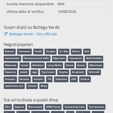
Sconto massimo disponibile
40%
Ultima data di verifica
10/08/2026
Scopri di più su Bottega Verde
Bottega Verde - Sito ufficiale
Negozi popolari
Redcare
Farmasave
Pinalli
Douglas
Dr. Max
Notino
Ghd
Farmacosmo
Farmacia Loreto Gallo
Myprotein
Yamamoto
Bulk Powders
Nespresso
Conad
Deliveroo
Leroy Merlin
Emma
Aosom
Manomano
Kasanova
vidaXL
Lego
Toys Center
Zooplus
Arcaplanet
Feltrinelli
Groupon
Norauto
Autodoc
ITA
Italotreno
GNV
Goldcar
lastminute.com
Volotea
Moby
Dai un'occhiata a questi shop
Kiko
Sephora
Marionnaud
BENU Farma
Farmacia Soccavo
Top Farmacia