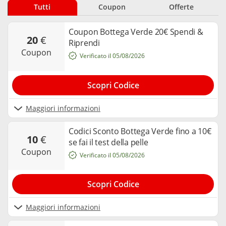
gamma di prodotti per la cura del tuo corpo: olio di argan,
Tutti
Coupon
Offerte
fondotinta, il miracoloso olio di rosa mosqueta, siero effetto
lifting. Tutto a prezzi scontatissimi grazie ai Coupon
selezionati per te... e per lui! Non lasciarti sfuggire la linea di
Coupon Bottega Verde 20€ Spendi &
20
€
prodotti per uomo. Bottega Verde: la cura del corpo a portata
Riprendi
di tutti!
coupon
Verificato il 05/08/2026
Scopri Codice
Maggiori informazioni
Codici Sconto Bottega Verde fino a 10€
10
€
se fai il test della pelle
coupon
Verificato il 05/08/2026
Scopri Codice
Maggiori informazioni