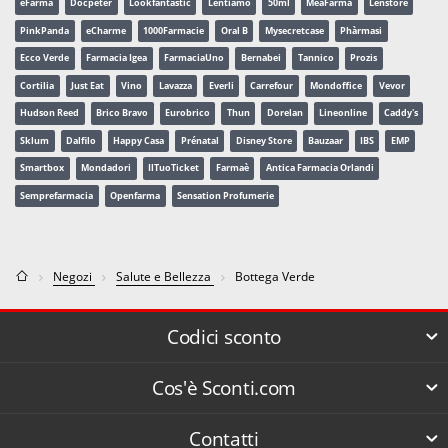
eFarma
Docpeter
Lookfantastic
Lentiamo
50ml
MeaFarma
Lenstore
PinkPanda
eCharme
1000Farmacie
Oral B
Mysecretcase
Phàrmasi
Ecco Verde
Farmacia Igea
FarmaciaUno
Bernabei
Tannico
Prozis
Cortilia
Just Eat
Vino
Lavazza
Everli
Carrefour
Mondoffice
Vevor
Hudson Reed
Brico Bravo
Eurobrico
Thun
Dorelan
Lineonline
Caddy's
Sklum
Dalfilo
Happy Casa
Prénatal
Disney Store
Bauzaar
IBS
EMP
Smartbox
Mondadori
IlTuoTicket
Farmaè
Antica Farmacia Orlandi
Semprefarmacia
Openfarma
Sensation Profumerie
Negozi
Salute e Bellezza
Bottega Verde
Codici sconto
Cos'è Sconti.com
Contatti