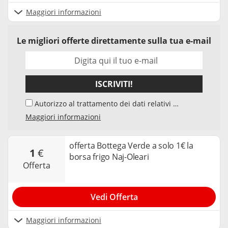
Maggiori informazioni
Le migliori offerte direttamente sulla tua e-mail
ISCRIVITI!
Autorizzo al trattamento dei dati relativi al
mio indirizzo e-mail da parte di Samwise
Maggiori informazioni
Media GmbH, Starstraße 2, D - 22305
Amburg, Germania, e del suo elaboratore di
dati, per l'invio della newsletter sui temi
offerta Bottega Verde a solo 1€ la
1
€
"Codici Sconto" e "Offerte". Accetto che,
borsa frigo Naj-Oleari
nell’ambito dell’invio della newsletter, la mia
offerta
interazione con i singoli contenuti della
newsletter venga elaborata da tracker e
cookie utilizzati per misurare i risultati. Posso
Vedi Offerta
revocare il mio consenso in qualsiasi
momento e annullare l’iscrizione alla
newsletter. Per maggiori informazioni è
Maggiori informazioni