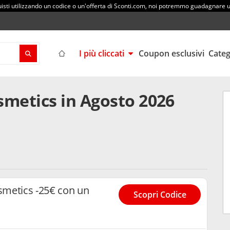
sti utilizzando un codice o un'offerta di Sconti.com, noi potremmo guadagnare
I più cliccati
Coupon esclusivi
Cate
smetics in Agosto 2026
metics -25€ con un
Scopri Codice