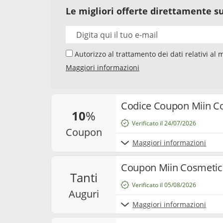
Le migliori offerte direttamente su
Autorizzo al trattamento dei dati relativi al mio indirizzo e-mail da parte di Samwise Media
GmbH, Starstraße 2, D - 22305 Amburg, Germania,
Maggiori informazioni
newsletter sui temi "Codici Sconto" e "Offerte". 
newsletter, la mia interazione con i singoli co
e cookie utilizzati per misurare i risultati. Po
e annullare l’iscrizione alla newsletter. Per ma
Codice Coupon Miin C
10
%
nostra
privacy policy
.
Verificato il 24/07/2026
coupon
Maggiori informazioni
Coupon Miin Cosmetics
tanti
Verificato il 05/08/2026
auguri
Maggiori informazioni