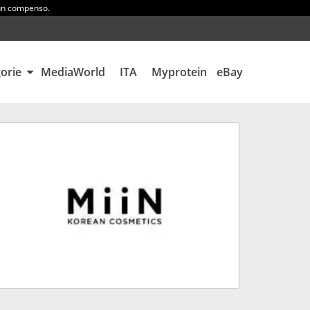
 un compenso.
gorie
MediaWorld
ITA
Myprotein
eBay