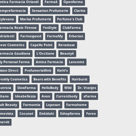
ntica Farmacia Orlandi
Farmaè
Openfarma
emprefarmacia
Sensation Profumerie
Clarins
tylevana
Marisa Profumerie
Perfume's Club
armacia Reale Firenze
YesStyle
ClubFarma
drialenti
Farmaspeed
FarmaMy
Erborian
eve Cosmetics
Capello Point
Kerastase
armacia Gaudiana
L'Occitane
Beautyè
y Personal Farma
Amica Farmacia
Lancome
ision Direct
ProfumeriaWeb
Kiehl's
reshly Cosmetics
Bears with Benefits
Hairburst
utricia
SlowFarma
HelloBody
Wild
Dr. Vranjes
itano
Ideabellezza
Avon
Currentbody
xFarma
ult Beauty
Farmamia
Lopesan
Farmahome
mevista
Cocunat
Dokidaki
Eshopfarma
Foreo
nervit