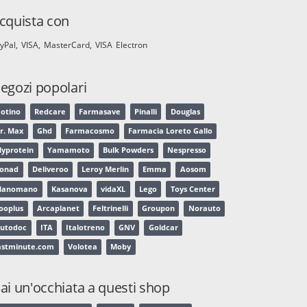
cquista con
yPal
VISA
MasterCard
VISA Electron
egozi popolari
otino
Redcare
Farmasave
Pinalli
Douglas
r. Max
Ghd
Farmacosmo
Farmacia Loreto Gallo
yprotein
Yamamoto
Bulk Powders
Nespresso
onad
Deliveroo
Leroy Merlin
Emma
Aosom
Manomano
Kasanova
vidaXL
Lego
Toys Center
ooplus
Arcaplanet
Feltrinelli
Groupon
Norauto
utodoc
ITA
Italotreno
GNV
Goldcar
astminute.com
Volotea
Moby
ai un'occhiata a questi shop