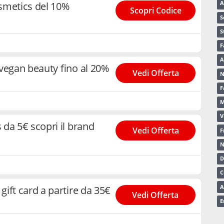
smetics del 10%
A
Scopri Codice
S
S
F
A
vegan beauty fino al 20%
Vedi Offerta
N
F
M
V
 da 5€ scopri il brand
Vedi Offerta
F
N
D
C
A
ift card a partire da 35€
Vedi Offerta
E