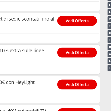
E
L
t di sedie scontati fino al
V
Vedi Offerta
T
H
T
D
0% extra sulle linee
Vedi Offerta
A
L
T
20€ con HeyLight
Vedi Offerta
 a -40% sui mobili TV