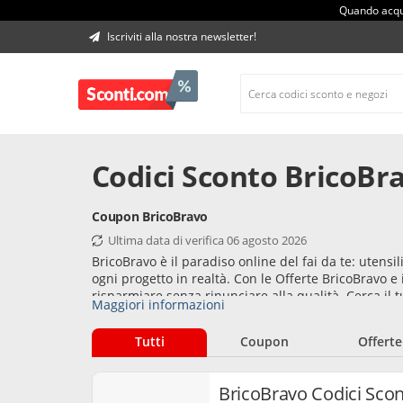
Quando acqui
Iscriviti alla nostra newsletter!
Codici Sconto BricoBr
Coupon BricoBravo
Ultima data di verifica 06 agosto 2026
BricoBravo è il paradiso online del fai da te: utensi
ogni progetto in realtà. Con le Offerte BricoBravo e
risparmiare senza rinunciare alla qualità. Cerca il 
Maggiori informazioni
BricoBravo disponibile e acquista in pochi click tutt
una passione… che da oggi costa anche meno!
Tutti
Coupon
Offerte
BricoBravo Codici Scon