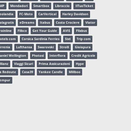
MP
Mondadori
Smartbox
Libraccio
IlTuoTicket
eolandia
FC-Moto
CarVertical
Harley Davidson
olagratis
eDreams
Itabus
Costa Crociere
Viator
rainline
Flibco
Get Your Guide
AVIS
Flixbus
otels com
Corsica Sardinia Ferries
Sixt
Trip com
irrenia
Lufthansa
Swarovski
Stroili
Gioiapura
aniel Wellington
Photosi
Interflora
Credit Agricole
llianz
Viaggi Sicuri
Prima Assicurazioni
Hype
a Redoute
Casa39
Yankee Candle
Miliboo
empur