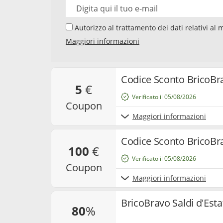
Autorizzo al trattamento dei dati relativi al mio indirizzo e-mail da parte di Samwise Media
GmbH, Starstraße 2, D - 22305 Amburg, Germania,
Maggiori informazioni
newsletter sui temi "Codici Sconto" e "Offerte". 
newsletter, la mia interazione con i singoli co
e cookie utilizzati per misurare i risultati. Po
e annullare l’iscrizione alla newsletter. Per ma
Codice Sconto BricoBra
5
€
nostra
privacy policy
.
Verificato il 05/08/2026
coupon
Maggiori informazioni
Codice Sconto BricoBra
100
€
Verificato il 05/08/2026
coupon
Maggiori informazioni
BricoBravo Saldi d'Esta
80
%