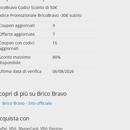
icoBravo Codici Sconto di 50€
odice Promozionale BricoBravo -30€ subito
Coupon aggiornati
9
Offerte aggiornate
7
Coupon con codici
16
aggiornati
Sconto massimo
80%
disponibile
Ultima data di verifica
06/08/2026
copri di più su Brico Bravo
Brico Bravo - Sito ufficiale
cquista con
yPal
VISA
MasterCard
VISA Electron