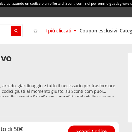
sti utilizzando un codice o un'offerta di Sconti.com, noi potremmo guadagnare
I più cliccati
Coupon esclusivi
Cate
avo
li, arredo, giardinaggio e tutto il necessario per trasformare
 i codici giusti al momento giusto, su Sconti.com puoi
tuo codice sconto BricoBravo, approfitta del miglior coupon
o ciò che serve a casa, balcone e officina. Più che un hobby,
to di 50€
Scopri Codice