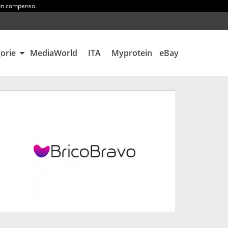
 un compenso.
gorie
MediaWorld
ITA
Myprotein
eBay