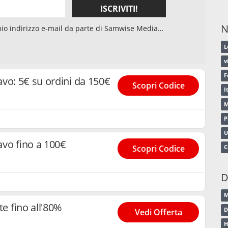
ISCRIVITI!
N
 e del suo elaboratore di dati, per l'invio della
L
Accetto che, nell’ambito dell’invio della
ntenuti della newsletter venga elaborata da tracker
v
sso revocare il mio consenso in qualsiasi momento
F
ggiori informazioni è possibile consultare la
vo: 5€ su ordini da 150€
Scopri Codice
I
M
P
vo fino a 100€
Scopri Codice
C
D
M
te fino all'80%
D
Vedi Offerta
H