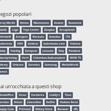
egozi popolari
eroy Merlin
Emma
Manomano
Aosom
Kasanova
idaXL
Lego
Toys Center
Zooplus
Arcaplanet
eltrinelli
Groupon
Norauto
Autodoc
ITA
talotreno
GNV
Goldcar
lastminute.com
Volotea
oby
Vueling
Europcar
Locauto
Etsy
Pandora
ixartprinting
Verti
Columbus Assicurazioni
NOW TV
Udemy
Unieuro
Euronics
Samsung
MediaWorld
omet
ai un'occhiata a questi shop
ondoffice
Vevor
Eurobrico
Caddy's
Thun
orelan
Sklum
Lineonline
Dalfilo
Hudson Reed
appy Casa
Prénatal
Disney Store
Bauzaar
IBS