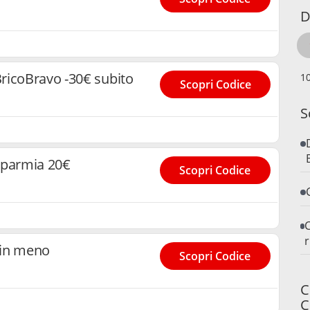
D
ricoBravo -30€ subito
Scopri Codice
S
sparmia 20€
Scopri Codice
C
r
 in meno
Scopri Codice
C
C