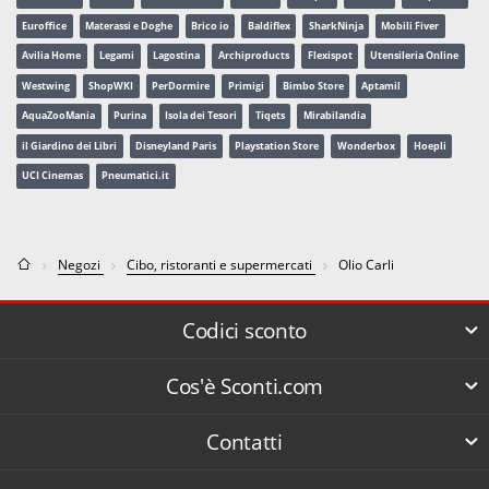
Euroffice
Materassi e Doghe
Brico io
Baldiflex
SharkNinja
Mobili Fiver
Avilia Home
Legami
Lagostina
Archiproducts
Flexispot
Utensileria Online
Westwing
ShopWKI
PerDormire
Primigi
Bimbo Store
Aptamil
AquaZooMania
Purina
Isola dei Tesori
Tiqets
Mirabilandia
il Giardino dei Libri
Disneyland Paris
Playstation Store
Wonderbox
Hoepli
UCI Cinemas
Pneumatici.it
Negozi
Cibo, ristoranti e supermercati
Olio Carli
Codici sconto
Cos'è Sconti.com
Contatti