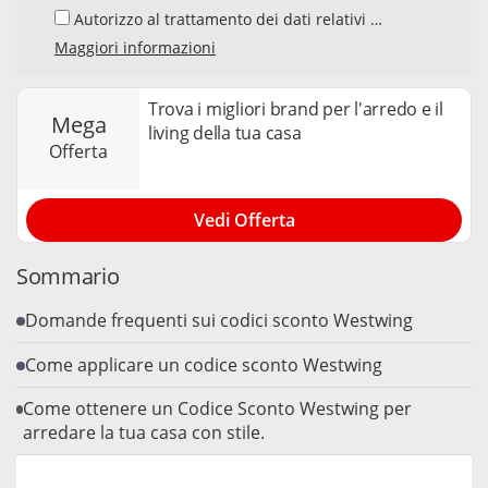
Autorizzo al trattamento dei dati relativi al
mio indirizzo e-mail da parte di Samwise
Maggiori informazioni
Media GmbH, Starstraße 2, D - 22305
Amburg, Germania, e del suo elaboratore di
dati, per l'invio della newsletter sui temi
Trova i migliori brand per l'arredo e il
mega
"Codici Sconto" e "Offerte". Accetto che,
living della tua casa
nell’ambito dell’invio della newsletter, la mia
offerta
interazione con i singoli contenuti della
newsletter venga elaborata da tracker e
cookie utilizzati per misurare i risultati. Posso
Vedi Offerta
revocare il mio consenso in qualsiasi
momento e annullare l’iscrizione alla
newsletter. Per maggiori informazioni è
Sommario
possibile consultare la nostra
privacy policy
.
Domande frequenti sui codici sconto Westwing
Come applicare un codice sconto Westwing
Come ottenere un Codice Sconto Westwing per
arredare la tua casa con stile.