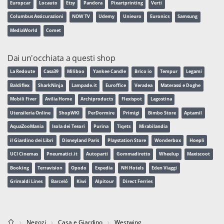
Europcar
Locauto
Etsy
Pandora
Pixartprinting
Verti
Columbus Assicurazioni
NOW TV
Udemy
Unieuro
Euronics
Samsung
MediaWorld
Comet
Dai un'occhiata a questi shop
La Redoute
Casa39
Miliboo
Yankee Candle
Brico io
Tempur
Legami
Baldiflex
SharkNinja
Lampade.it
Euroffice
Veradea
Materassi e Doghe
Mobili Fiver
Avilia Home
Archiproducts
Flexispot
Lagostina
Utensileria Online
ShopWKI
PerDormire
Primigi
Bimbo Store
Aptamil
AquaZooMania
Isola dei Tesori
Purina
Tiqets
Mirabilandia
il Giardino dei Libri
Disneyland Paris
Playstation Store
Wonderbox
Hoepli
UCI Cinemas
Pneumatici.it
Autoparti
Gommadiretto
Wheelup
Maxiscoot
Booking
Terravision
Opodo
Expedia
NH Hotels
Eden Viaggi
Grimaldi Lines
Barceló
Kiwi
Alpitour
Direct Ferries
Negozi
Casa e Giardino
Westwing