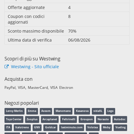
Offerte aggiornate
4
Coupon con codici
8
aggiornati
Sconto massimo disponibile
70%
Ultima data di verifica
06/08/2026
Scopri di più su Westwing
Westwing - Sito ufficiale
Acquista con
PayPal
VISA
MasterCard
VISA Electron
Negozi popolari
Leroy Merlin
Emma
Aosom
Manomano
Kasanova
vidaXL
Lego
Toys Center
Zooplus
Arcaplanet
Feltrinelli
Groupon
Norauto
Autodoc
ITA
Italotreno
GNV
Goldcar
lastminute.com
Volotea
Moby
Vueling