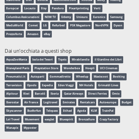
Europcar
Locauto
Etsy
Pandora
Pixartprinting
Verti
Columbus Assicurazioni
NOW TV
Udemy
Unieuro
Euronics
Samsung
MediaWorld
Comet
LG
Refurbed
PSK Megastore
NordVPN
Dyson
Prezzoforte
Amazon
eBay
Dai un'occhiata a questi shop
AquaZooMania
Isola dei Tesori
Tiqets
Mirabilandia
il Giardino dei Libri
Disneyland Paris
Playstation Store
Wonderbox
Hoepli
UCI Cinemas
Pneumatici.it
Autoparti
Gommadiretto
Wheelup
Maxiscoot
Booking
Terravision
Opodo
Expedia
Eden Viaggi
NH Hotels
Grimaldi Lines
Alpitour
Kiwi
Barceló
Iberia
Qatar Airways
Direct Ferries
Omio
Iberostar
Air France
Logitravel
Emirates
Rentalcars
Autoeurope
Budget
Skyscanner
Busforfun
Telepass
Etihad
Agoda
KLM
TrainPal
Lol Travel
Musement
easyJet
Bluespirit
Bronzallure
Crazy Factory
Wanapix
Myposter