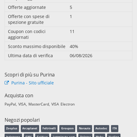
Offerte aggiornate
5
Offerte con spese di
1
spezione gratuite
Coupon con codici
11
aggiornati
Sconto massimo disponibile
40%
Ultima data di verifica
06/08/2026
Scopri di più su Purina
Purina - Sito ufficiale
Acquista con
PayPal
VISA
MasterCard
VISA Electron
Negozi popolari
Zooplus
Arcaplanet
Feltrinelli
Groupon
Norauto
Autodoc
ITA
Italotreno
GNV
Goldcar
lastminute.com
Volotea
Moby
Vueling