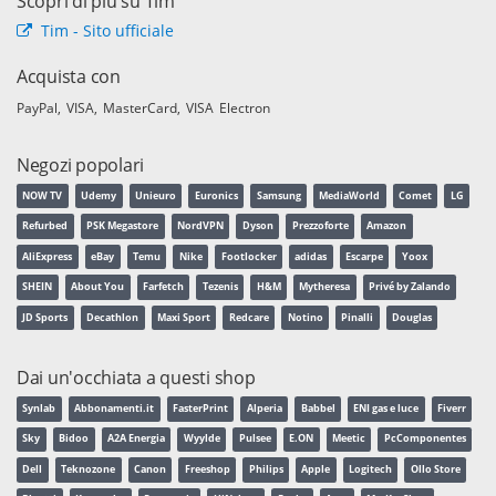
Scopri di più su Tim
Tim - Sito ufficiale
Acquista con
PayPal
VISA
MasterCard
VISA Electron
Negozi popolari
NOW TV
Udemy
Unieuro
Euronics
Samsung
MediaWorld
Comet
LG
Refurbed
PSK Megastore
NordVPN
Dyson
Prezzoforte
Amazon
AliExpress
eBay
Temu
Nike
Footlocker
adidas
Escarpe
Yoox
SHEIN
About You
Farfetch
Tezenis
H&M
Mytheresa
Privé by Zalando
JD Sports
Decathlon
Maxi Sport
Redcare
Notino
Pinalli
Douglas
Dai un'occhiata a questi shop
Synlab
Abbonamenti.it
FasterPrint
Alperia
Babbel
ENI gas e luce
Fiverr
Sky
Bidoo
A2A Energia
Wyylde
Pulsee
E.ON
Meetic
PcComponentes
Dell
Teknozone
Canon
Freeshop
Philips
Apple
Logitech
Ollo Store