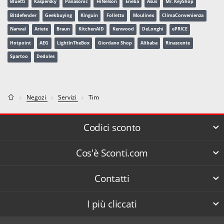
Bluetti
Kaspersky
Panasonic
HiNelson
Eneba
Asus
Mr. KeyShop
Bitdefender
Geekbuying
Kinguin
Folletto
Moulinex
ClimaConvenienza
Narwal
Ariete
Braun
KitchenAID
Kenwood
DeLonghi
ePRICE
Hotpoint
AEG
LightInTheBox
Giordano Shop
Alibaba
Rinascente
Spartoo
Dedoles
Negozi
Servizi
Tim
Codici sconto
Cos'è Sconti.com
Contatti
I più cliccati