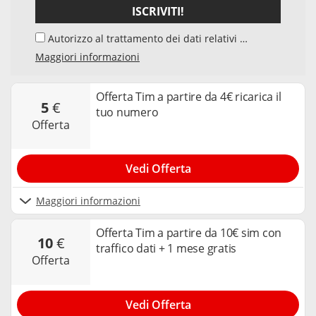
ISCRIVITI!
Autorizzo al trattamento dei dati relativi al
mio indirizzo e-mail da parte di Samwise
Maggiori informazioni
Media GmbH, Starstraße 2, D - 22305
Amburg, Germania, e del suo elaboratore di
dati, per l'invio della newsletter sui temi
Offerta Tim a partire da 4€ ricarica il
5
€
"Codici Sconto" e "Offerte". Accetto che,
tuo numero
nell’ambito dell’invio della newsletter, la mia
offerta
interazione con i singoli contenuti della
newsletter venga elaborata da tracker e
cookie utilizzati per misurare i risultati. Posso
Vedi Offerta
revocare il mio consenso in qualsiasi
momento e annullare l’iscrizione alla
newsletter. Per maggiori informazioni è
Maggiori informazioni
possibile consultare la nostra
privacy policy
.
Offerta Tim a partire da 10€ sim con
10
€
traffico dati + 1 mese gratis
offerta
Vedi Offerta