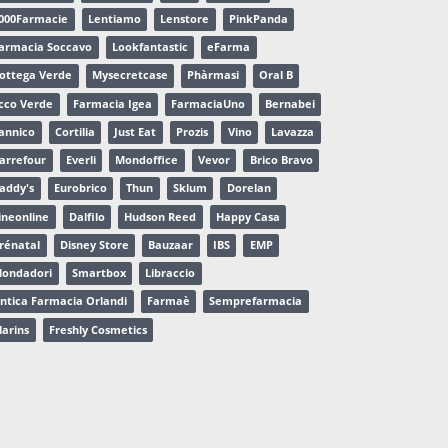
000Farmacie
Lentiamo
Lenstore
PinkPanda
armacia Soccavo
Lookfantastic
eFarma
ottega Verde
Mysecretcase
Phàrmasi
Oral B
cco Verde
Farmacia Igea
FarmaciaUno
Bernabei
annico
Cortilia
Just Eat
Prozis
Vino
Lavazza
arrefour
Everli
Mondoffice
Vevor
Brico Bravo
addy's
Eurobrico
Thun
Sklum
Dorelan
ineonline
Dalfilo
Hudson Reed
Happy Casa
rénatal
Disney Store
Bauzaar
IBS
EMP
ondadori
Smartbox
Libraccio
ntica Farmacia Orlandi
Farmaè
Semprefarmacia
larins
Freshly Cosmetics