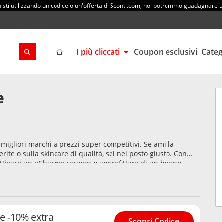
sti utilizzando un codice o un'offerta di Sconti.com, noi potremmo guadagnare
I più cliccati
Coupon esclusivi
Cate
e
igliori marchi a prezzi super competitivi. Se ami la
rite o sulla skincare di qualità, sei nel posto giusto. Con
ttivare un eCharme coupon o approfittare di un buono
i sul tuo shopping online. Il lusso profuma… di convenienza!
e -10% extra
Scopri Codice