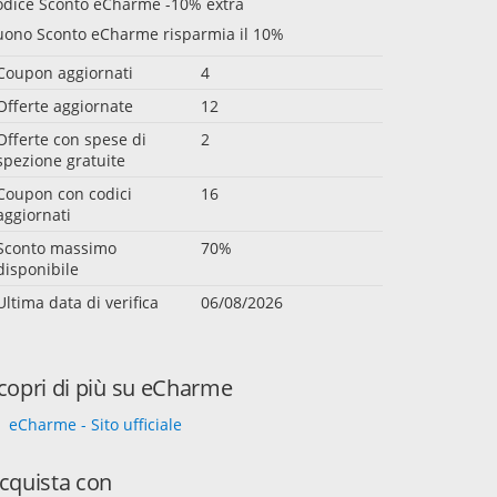
odice Sconto eCharme -10% extra
uono Sconto eCharme risparmia il 10%
Coupon aggiornati
4
Offerte aggiornate
12
Offerte con spese di
2
spezione gratuite
Coupon con codici
16
aggiornati
Sconto massimo
70%
disponibile
Ultima data di verifica
06/08/2026
copri di più su eCharme
eCharme - Sito ufficiale
cquista con