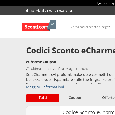
Quando acqui
Iscriviti alla nostra newsletter!
Codici Sconto eCharm
eCharme Coupon
Ultima data di verifica 06 agosto 2026
Su eCharme trovi profumi, make-up e cosmetici dei m
bellezza e vuoi risparmiare sulle tue fragranze prefe
Sconti.com puoi usare un codice sconto eCharme, a
Maggiori informazioni
sconto eCharme per ottenere subito sconti esclusiv
Tutti
Coupon
Offerte
Codice Sconto eCharm