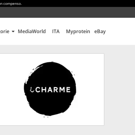
 un compenso.
gorie
MediaWorld
ITA
Myprotein
eBay