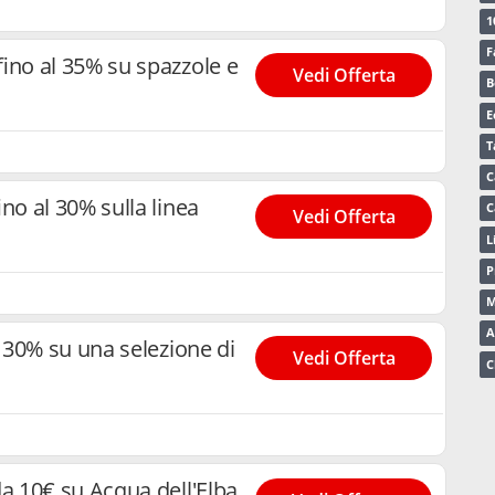
1
F
no al 35% su spazzole e
Vedi Offerta
B
E
T
C
o al 30% sulla linea
C
Vedi Offerta
L
P
M
A
 30% su una selezione di
Vedi Offerta
C
 10€ su Acqua dell'Elba