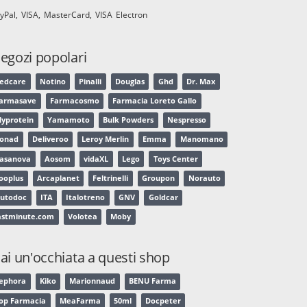
yPal
VISA
MasterCard
VISA Electron
egozi popolari
edcare
Notino
Pinalli
Douglas
Ghd
Dr. Max
armasave
Farmacosmo
Farmacia Loreto Gallo
yprotein
Yamamoto
Bulk Powders
Nespresso
onad
Deliveroo
Leroy Merlin
Emma
Manomano
asanova
Aosom
vidaXL
Lego
Toys Center
ooplus
Arcaplanet
Feltrinelli
Groupon
Norauto
utodoc
ITA
Italotreno
GNV
Goldcar
astminute.com
Volotea
Moby
ai un'occhiata a questi shop
ephora
Kiko
Marionnaud
BENU Farma
op Farmacia
MeaFarma
50ml
Docpeter