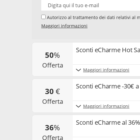
Autorizzo al trattamento dei dati relativi al mio indirizzo e-mail da parte di Samwise Media
GmbH, Starstraße 2, D - 22305 Amburg, Germania,
Maggiori informazioni
newsletter sui temi "Codici Sconto" e "Offerte". 
newsletter, la mia interazione con i singoli co
e cookie utilizzati per misurare i risultati. Po
e annullare l’iscrizione alla newsletter. Per ma
Sconti eCharme Hot Sal
50
%
nostra
privacy policy
.
offerta
Maggiori informazioni
Sconti eCharme -30€ a
30
€
offerta
Maggiori informazioni
Sconti eCharme al 36% 
36
%
offerta