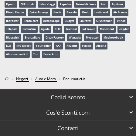
Opodo
NH Hotels
Eden Viaggi
Expedia
Grimaldi Lines
Kiwi
Alpitour
Direct Ferries
Qatar Airways
Iberia
Barceló
Omio
Logitravel
Air France
Iberostar
Rentalcars
Autoeurope
Budget
Emirates
Skyscanner
Etihad
Telepass
Busforfun
Agoda
KLM
TrainPal
Lol Travel
Musement
easyJet
Bluespirit
Bronzallure
Crazy Factory
Wanapix
Myposter
Myphotobook
N26
ING Direct
YouHodler
AXA
Revolut
Synlab
Alperia
Abbonamenti.it
Tim
FasterPrint
Negozi
Auto e Moto
Pneumatici.it
Codici sconto
Cos'è Sconti.com
Contatti