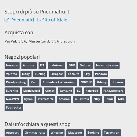
Scopri di più su Pneumatici.it
Pneumatici.it - Sito ufficiale
Acquista con
PayPal
VISA
MasterCard
VISA Electron
Negozi popolari
Norauto
Autodoc
ITA
Italotreno
GNV
Goldcar
lastminute.com
Volotea
Moby
Vueling
Europcar
Locauto
Etsy
Pandora
Pixartprinting
Verti
Columbus Assicurazioni
NOW TV
Udemy
Unieuro
Euronics
MediaWorld
Comet
Samsung
LG
Refurbed
PSK Megastore
NordVPN
Dyson
Prezzoforte
Amazon
AliExpress
eBay
Temu
Nike
Footlocker
Dai un'occhiata a questi shop
Autoparti
Gommadiretto
Wheelup
Maxiscoot
Booking
Terravision