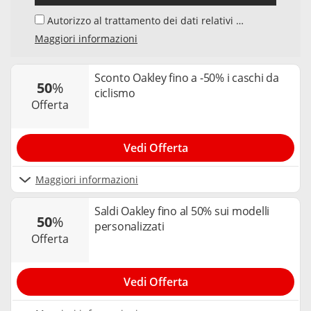
Autorizzo al trattamento dei dati relativi al
mio indirizzo e-mail da parte di Samwise
Maggiori informazioni
Media GmbH, Starstraße 2, D - 22305
Amburg, Germania, e del suo elaboratore di
dati, per l'invio della newsletter sui temi
Sconto Oakley fino a -50% i caschi da
50
%
"Codici Sconto" e "Offerte". Accetto che,
ciclismo
nell’ambito dell’invio della newsletter, la mia
offerta
interazione con i singoli contenuti della
newsletter venga elaborata da tracker e
cookie utilizzati per misurare i risultati. Posso
Vedi Offerta
revocare il mio consenso in qualsiasi
momento e annullare l’iscrizione alla
newsletter. Per maggiori informazioni è
Maggiori informazioni
possibile consultare la nostra
privacy policy
.
Saldi Oakley fino al 50% sui modelli
50
%
personalizzati
offerta
Vedi Offerta