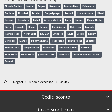
Fiorella Rubino
Motivi
Snipes
Benetton
BoohooMAN
Esdemarca
Boohoo
Nuvolari
Dickies
Doppelganger
Armani
Under Armour
Diesel
Reebok
Tostadora
Liabel
Alviero Martini
Furla
Kipling
Mango Outlet
Sisley
Lovable
Ragno
Colmar
Camicissima
D'Arienzo
Eastpak
Patrizia Pepe
North Sails
Ray-Ban
Angelico
Levis
Cropp
Replay
Conbipel
Mango
Luisa via Roma
Pepe Jeans
Tennis Point
Sport85
Sconto Sport
WeightWorld
Inter Store
Decathlon Rent
Alltricks
Foot-Store
Milan Store
Juventus Store
The Pitch
Antica Farmacia Orlandi
Farmaè
Negozi
Moda e Accessori
Oakley
Codici sconto
Cos'è Sconti.com