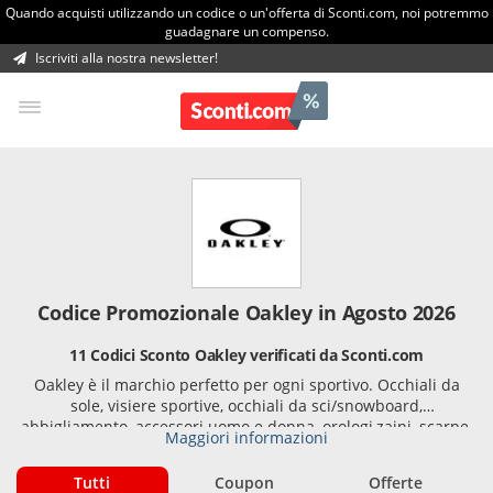
Quando acquisti utilizzando un codice o un'offerta di Sconti.com, noi potremmo
guadagnare un compenso.
Iscriviti alla nostra newsletter!
Codice Promozionale Oakley in Agosto 2026
11 Codici Sconto Oakley verificati da Sconti.com
Oakley è il marchio perfetto per ogni sportivo. Occhiali da
sole, visiere sportive, occhiali da sci/snowboard,
abbigliamento, accessori uomo e donna, orologi,zaini, scarpe,
Maggiori informazioni
tutti dal design innovativo e una grande funzionalità. Scoprili
con i nostri coupon!
Tutti
Coupon
Offerte