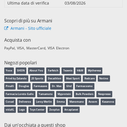
Ultima data di verifica
03/08/2026
Scopri di più su Armani
Armani - Sito ufficiale
Acquista con
PayPal
VISA
MasterCard
VISA Electron
Negozi popolari
Yoox
SHEIN
About You
Farfetch
Tezenis
H&M
Mytheresa
Privé by Zalando
JD Sports
Decathlon
Maxi Sport
Redcare
Notino
Pinalli
Douglas
Farmasave
Dr. Max
Ghd
Farmacosmo
Farmacia Loreto Gallo
Yamamoto
Myprotein
Bulk Powders
Nespresso
Conad
Deliveroo
Leroy Merlin
Emma
Manomano
Aosom
Kasanova
vidaXL
Lego
Toys Center
Zooplus
Arcaplanet
Dai un'occhiata a questi shop