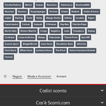
Fiorella Rubino
Motivi
Snipes
Benetton
Esdemarca
BoohooMAN
Nuvolari
Boohoo
Doppelganger
Dickies
Diesel
Reebok
Under Armour
Liabel
Kipling
Furla
Sisley
Mango Outlet
Oakley
Lovable
Ragno
Camicissima
Colmar
Eastpak
D'Arienzo
Ray-Ban
Patrizia Pepe
North Sails
Alviero Martini
Cropp
Angelico
Levis
Tostadora
Replay
Conbipel
Luisa via Roma
Mango
Pepe Jeans
Tennis Point
Sport85
Sconto Sport
WeightWorld
Inter Store
Decathlon Rent
Alltricks
Foot-Store
Milan Store
Juventus Store
The Pitch
Antica Farmacia Orlandi
Farmaè
Negozi
Moda e Accessori
Armani
Codici sconto
Cos'è Sconti.com