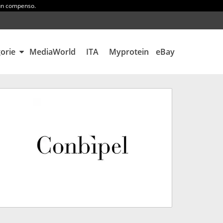
 un compenso.
gorie
MediaWorld
ITA
Myprotein
eBay