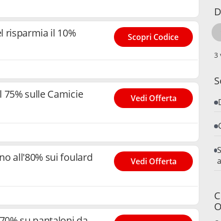
D
 risparmia il 10%
Scopri Codice
S
l 75% sulle Camicie
Vedi Offerta
S
no all'80% sui foulard
a
Vedi Offerta
C
O
 70% su pantaloni da