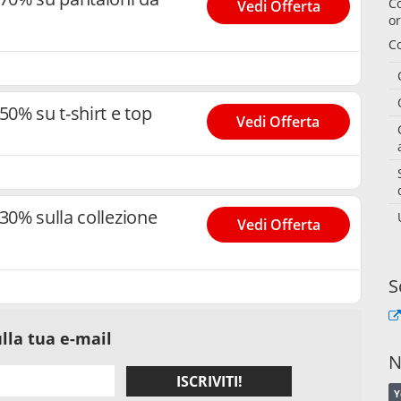
Co
Vedi Offerta
o
Co
50% su t-shirt e top
Vedi Offerta
 30% sulla collezione
Vedi Offerta
S
lla tua e-mail
N
ISCRIVITI!
Y