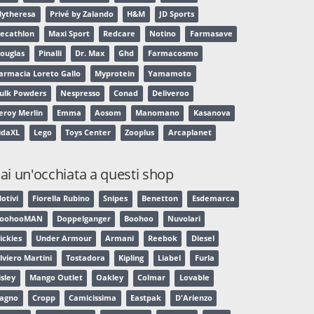
ytheresa
Privé by Zalando
H&M
JD Sports
ecathlon
Maxi Sport
Redcare
Notino
Farmasave
ouglas
Pinalli
Dr. Max
Ghd
Farmacosmo
armacia Loreto Gallo
Myprotein
Yamamoto
ulk Powders
Nespresso
Conad
Deliveroo
eroy Merlin
Emma
Aosom
Manomano
Kasanova
idaXL
Lego
Toys Center
Zooplus
Arcaplanet
ai un'occhiata a questi shop
otivi
Fiorella Rubino
Snipes
Benetton
Esdemarca
oohooMAN
Doppelganger
Boohoo
Nuvolari
ickies
Under Armour
Armani
Reebok
Diesel
lviero Martini
Tostadora
Kipling
Liabel
Furla
isley
Mango Outlet
Oakley
Colmar
Lovable
agno
Cropp
Camicissima
Eastpak
D'Arienzo