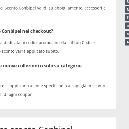
R
dici Sconto Conbipel validi su abbigliamento, accessori e
R
T
I
e Conbipel nel checkout?
M
 dedicata ai codici promo: incolla lì il tuo Codice
A
 sconto verrà applicato subito.
 nuove collezioni o solo su categorie
e si applicano a linee specifiche o a capi già in sconto.
ni di ogni coupon.