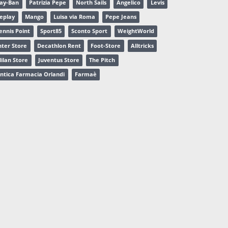
ay-Ban
Patrizia Pepe
North Sails
Angelico
Levis
eplay
Mango
Luisa via Roma
Pepe Jeans
ennis Point
Sport85
Sconto Sport
WeightWorld
nter Store
Decathlon Rent
Foot-Store
Alltricks
ilan Store
Juventus Store
The Pitch
ntica Farmacia Orlandi
Farmaè