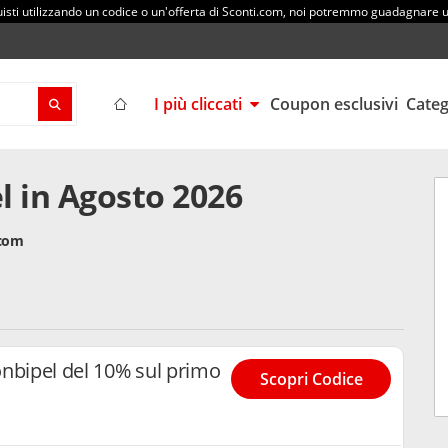
sti utilizzando un codice o un'offerta di Sconti.com, noi potremmo guadagnare
I più cliccati
Coupon esclusivi
Cate
l in Agosto 2026
.com
nbipel del 10% sul primo
Scopri Codice