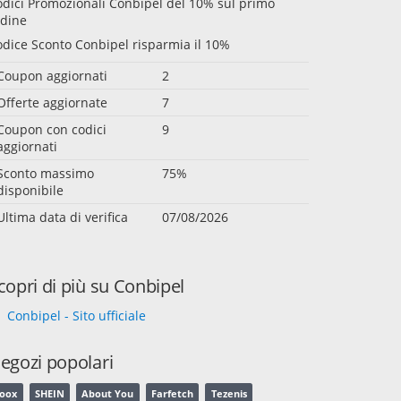
dici Promozionali Conbipel del 10% sul primo
rdine
dice Sconto Conbipel risparmia il 10%
Coupon aggiornati
2
Offerte aggiornate
7
Coupon con codici
9
aggiornati
Sconto massimo
75%
disponibile
Ultima data di verifica
07/08/2026
copri di più su Conbipel
Conbipel - Sito ufficiale
egozi popolari
oox
SHEIN
About You
Farfetch
Tezenis