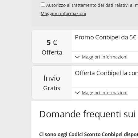
Autorizzo al trattamento dei dati relativi al mio indirizzo e-mail da parte di Samwise Media
GmbH, Starstraße 2, D - 22305 Amburg, Germania,
Maggiori informazioni
newsletter sui temi "Codici Sconto" e "Offerte". 
newsletter, la mia interazione con i singoli co
e cookie utilizzati per misurare i risultati. Po
e annullare l’iscrizione alla newsletter. Per ma
Promo Conbipel da 5€ c
5
€
nostra
privacy policy
.
offerta
Maggiori informazioni
Offerta Conbipel la co
invio
gratis
Maggiori informazioni
Domande frequenti sui 
Ci sono oggi Codici Sconto Conbipel dispon