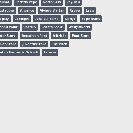
olmar
Patrizia Pepe
North Sails
Ray-Ban
ostadora
Angelico
Alviero Martini
Cropp
Levis
eplay
Conbipel
Luisa via Roma
Mango
Pepe Jeans
ennis Point
Sport85
Sconto Sport
WeightWorld
nter Store
Decathlon Rent
Alltricks
Foot-Store
ilan Store
Juventus Store
The Pitch
ntica Farmacia Orlandi
Farmaè