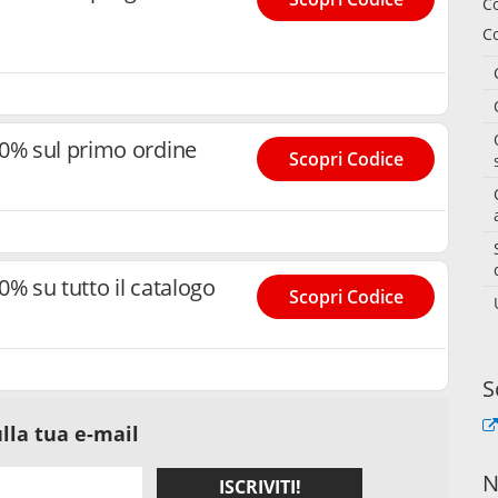
C
Co
0% sul primo ordine
Scopri Codice
% su tutto il catalogo
Scopri Codice
S
lla tua e-mail
N
ISCRIVITI!