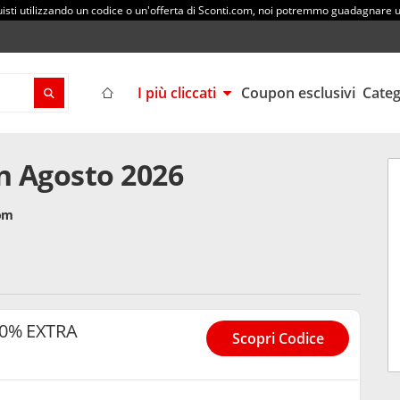
sti utilizzando un codice o un'offerta di Sconti.com, noi potremmo guadagnare
I più cliccati
Coupon esclusivi
Cate
in Agosto 2026
com
10% EXTRA
Scopri Codice