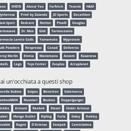
oox
SHEIN
About You
Farfetch
Tezenis
H&M
ytheresa
Privé by Zalando
JD Sports
Decathlon
axi Sport
Redcare
Notino
Pinalli
Douglas
armasave
Dr. Max
Ghd
Farmacosmo
armacia Loreto Gallo
Yamamoto
Myprotein
ulk Powders
Nespresso
Conad
Deliveroo
eroy Merlin
Emma
Manomano
Aosom
Kasanova
idaXL
Lego
Toys Center
Zooplus
Arcaplanet
ai un'occhiata a questi shop
iorella Rubino
Snipes
Benetton
Esdemarca
oohooMAN
Nuvolari
Boohoo
Doppelganger
ickies
Armani
Reebok
Diesel
Under Armour
iabel
Mango Outlet
Kipling
Furla
Sisley
Oakley
ovable
Ragno
D'Arienzo
Eastpak
Camicissima