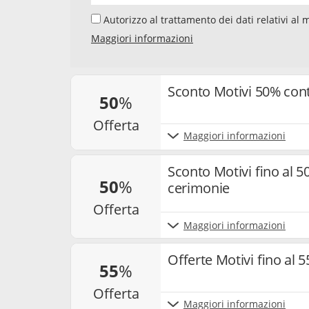
Autorizzo al trattamento dei dati relativi al mio indirizzo e-mail da parte di Samwise Media
GmbH, Starstraße 2, D - 22305 Amburg, Germania,
Maggiori informazioni
newsletter sui temi "Codici Sconto" e "Offerte". 
newsletter, la mia interazione con i singoli co
e cookie utilizzati per misurare i risultati. Po
e annullare l’iscrizione alla newsletter. Per ma
Sconto Motivi 50% con
50
%
nostra
privacy policy
.
offerta
Maggiori informazioni
Sconto Motivi fino al 50
50
%
cerimonie
offerta
Maggiori informazioni
Offerte Motivi fino al 
55
%
offerta
Maggiori informazioni