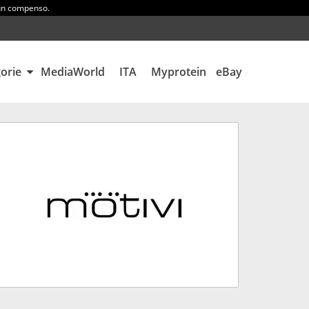
 un compenso.
gorie
MediaWorld
ITA
Myprotein
eBay