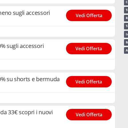
C
T
meno sugli accessori
Vedi Offerta
R
T
I
M
0% sugli accessori
Vedi Offerta
A
40% su shorts e bermuda
Vedi Offerta
 da 33€ scopri i nuovi
Vedi Offerta