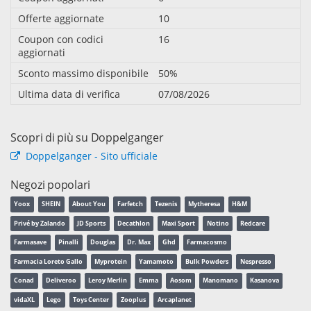
Offerte aggiornate
10
Coupon con codici
16
aggiornati
Sconto massimo disponibile
50%
Ultima data di verifica
07/08/2026
Scopri di più su Doppelganger
Doppelganger - Sito ufficiale
Negozi popolari
Yoox
SHEIN
About You
Farfetch
Tezenis
Mytheresa
H&M
Privé by Zalando
JD Sports
Decathlon
Maxi Sport
Notino
Redcare
Farmasave
Pinalli
Douglas
Dr. Max
Ghd
Farmacosmo
Farmacia Loreto Gallo
Myprotein
Yamamoto
Bulk Powders
Nespresso
Conad
Deliveroo
Leroy Merlin
Emma
Aosom
Manomano
Kasanova
vidaXL
Lego
Toys Center
Zooplus
Arcaplanet