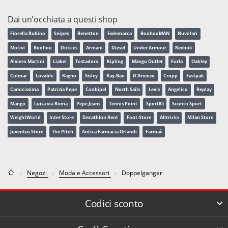
Dai un'occhiata a questi shop
Fiorella Rubino
Snipes
Benetton
Esdemarca
BoohooMAN
Nuvolari
Motivi
Boohoo
Dickies
Armani
Diesel
Under Armour
Reebok
Alviero Martini
Liabel
Tostadora
Kipling
Mango Outlet
Furla
Oakley
Colmar
Lovable
Ragno
Sisley
Ray-Ban
D'Arienzo
Cropp
Eastpak
Camicissima
Patrizia Pepe
Conbipel
North Sails
Levis
Angelico
Replay
Mango
Luisa via Roma
Pepe Jeans
Tennis Point
Sport85
Sconto Sport
WeightWorld
Inter Store
Decathlon Rent
Foot-Store
Alltricks
Milan Store
Juventus Store
The Pitch
Antica Farmacia Orlandi
Farmaè
Negozi
Moda e Accessori
Doppelganger
Codici sconto