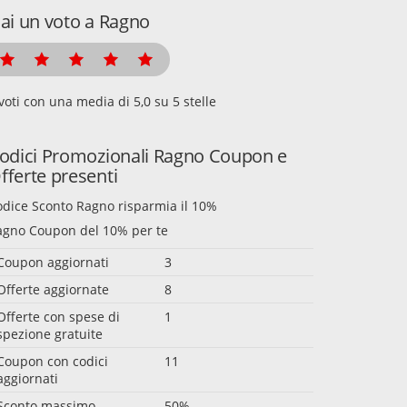
ai un voto a Ragno
voti con una media di
su 5 stelle
odici Promozionali Ragno Coupon e
fferte presenti
odice Sconto Ragno risparmia il 10%
agno Coupon del 10% per te
Coupon aggiornati
3
Offerte aggiornate
8
Offerte con spese di
1
spezione gratuite
Coupon con codici
11
aggiornati
Sconto massimo
50%