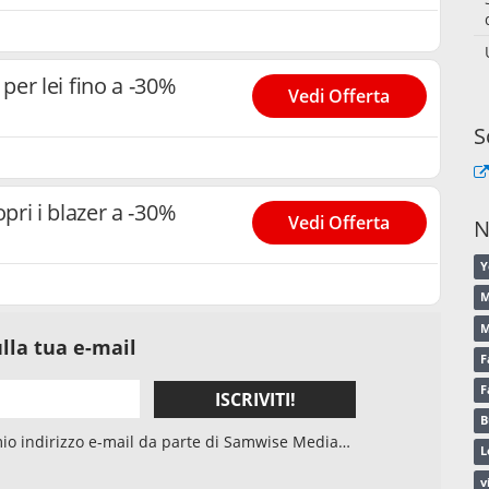
per lei fino a -30%
Vedi Offerta
S
ri i blazer a -30%
Vedi Offerta
N
Y
M
M
lla tua e-mail
F
F
ISCRIVITI!
B
L
 e del suo elaboratore di dati, per l'invio della
v
Accetto che, nell’ambito dell’invio della