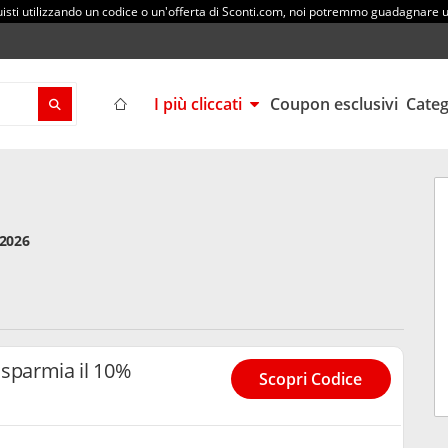
sti utilizzando un codice o un'offerta di Sconti.com, noi potremmo guadagnare
I più cliccati
Coupon esclusivi
Cate
/2026
isparmia il 10%
Scopri Codice