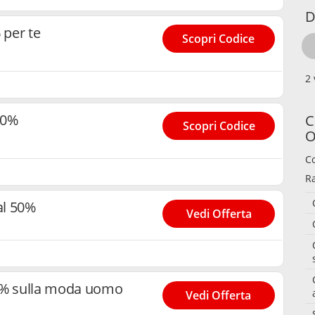
D
per te
Scopri Codice
10%
C
Scopri Codice
O
C
R
al 50%
Vedi Offerta
30% sulla moda uomo
Vedi Offerta