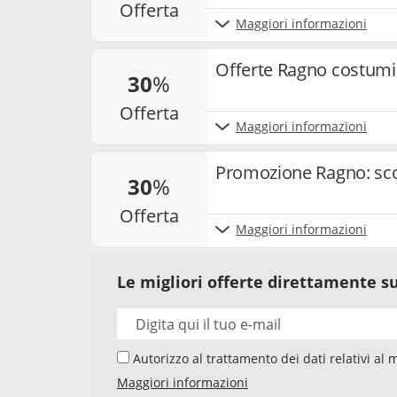
offerta
Maggiori informazioni
Offerte Ragno costumi 
30
%
offerta
Maggiori informazioni
Promozione Ragno: scop
30
%
offerta
Maggiori informazioni
Le migliori offerte direttamente su
Autorizzo al trattamento dei dati relativi al mio indirizzo e-mail da parte di Samwise Media
GmbH, Starstraße 2, D - 22305 Amburg, Germania,
Maggiori informazioni
newsletter sui temi "Codici Sconto" e "Offerte". 