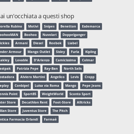
ai un'occhiata a questi shop
iorella Rubino
Motivi
Snipes
Benetton
Esdemarca
oohooMAN
Boohoo
Nuvolari
Doppelganger
ickies
Armani
Diesel
Reebok
Liabel
nder Armour
Mango Outlet
Sisley
Furla
Kipling
akley
Lovable
D'Arienzo
Camicissima
Colmar
astpak
Patrizia Pepe
Ray-Ban
North Sails
ostadora
Alviero Martini
Angelico
Levis
Cropp
eplay
Conbipel
Luisa via Roma
Mango
Pepe Jeans
ennis Point
Sport85
WeightWorld
Sconto Sport
nter Store
Decathlon Rent
Foot-Store
Alltricks
ilan Store
Juventus Store
The Pitch
ntica Farmacia Orlandi
Farmaè