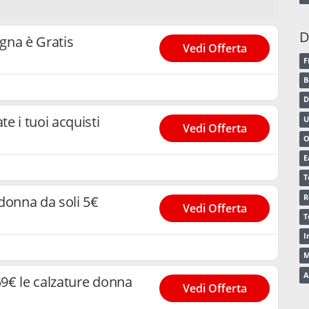
ntenuti della newsletter venga elaborata da tracker
sso revocare il mio consenso in qualsiasi momento
D
ggiori informazioni è possibile consultare la
gna è Gratis
Vedi Offerta
F
B
D
e i tuoi acquisti
U
Vedi Offerta
O
E
T
R
 donna da soli 5€
Vedi Offerta
T
I
M
A
9€ le calzature donna
Vedi Offerta