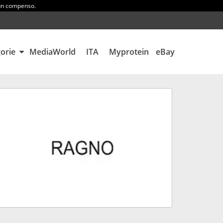
 un compenso.
gorie
MediaWorld
ITA
Myprotein
eBay