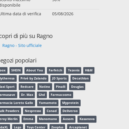
disponibile
Ultima data di verifica
05/08/2026
copri di più su Ragno
Ragno - Sito ufficiale
egozi popolari
oox
SHEIN
About You
Farfetch
Tezenis
H&M
ytheresa
Privé by Zalando
JD Sports
Decathlon
axi Sport
Redcare
Notino
Pinalli
Douglas
armasave
Dr. Max
Ghd
Farmacosmo
armacia Loreto Gallo
Yamamoto
Myprotein
ulk Powders
Nespresso
Conad
Deliveroo
eroy Merlin
Emma
Manomano
Aosom
Kasanova
idaXL
Lego
Toys Center
Zooplus
Arcaplanet