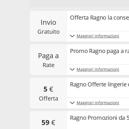
newsletter, la mia interazione con i singoli co
e cookie utilizzati per misurare i risultati. Po
e annullare l’iscrizione alla newsletter. Per ma
Offerta Ragno la conse
invio
nostra
privacy policy
.
gratuito
Maggiori informazioni
Promo Ragno paga a rat
paga a
rate
Maggiori informazioni
Ragno Offerte lingerie
5
€
offerta
Maggiori informazioni
Ragno Promozioni da 5
59
€